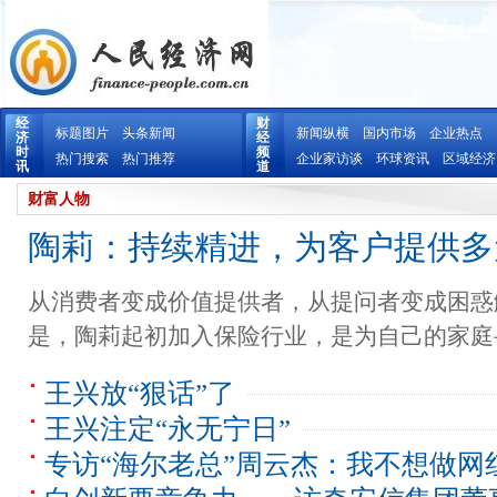
经
财
标题图片
头条新闻
新闻纵横
国内市场
企业热点
济
经
时
频
热门搜索
热门推荐
企业家访谈
环球资讯
区域经济
讯
道
财富人物
陶莉：持续精进，为客户提供多
从消费者变成价值提供者，从提问者变成困惑
是，陶莉起初加入保险行业，是为自己的家庭
王兴放“狠话”了
王兴注定“永无宁日”
专访“海尔老总”周云杰：我不想做网