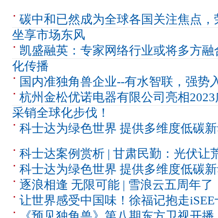
碳中和已然成为全球各国关注焦点，
坐享市场东风
凯盛融英：专家网络行业或将多方融
化传播
国内准独角兽企业--有水智联，强势
杭州金松优诺电器有限公司亮相202
采销全球化步伐！
科士达为绿色世界 提供多维度低碳新
科士达案例赏析 | 甘肃民勤：光伏
科士达为绿色世界 提供多维度低碳新
逐浪相逢 无限可能 | 雪浪云五周年了
让世界感受中国味！徐福记抱走iSE
《预见独角兽》第八期东方卫视开播