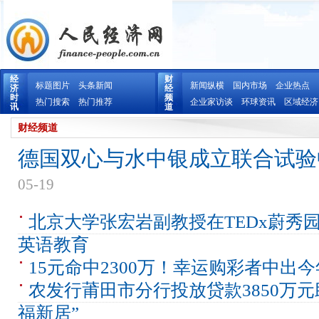
经
财
标题图片
头条新闻
新闻纵横
国内市场
企业热点
济
经
时
频
热门搜索
热门推荐
企业家访谈
环球资讯
区域经济
讯
道
财经频道
德国双心与水中银成立联合试验中
05-19
北京大学张宏岩副教授在TEDx蔚秀园
英语教育
15元命中2300万！幸运购彩者中出
农发行莆田市分行投放贷款3850万
福新居”