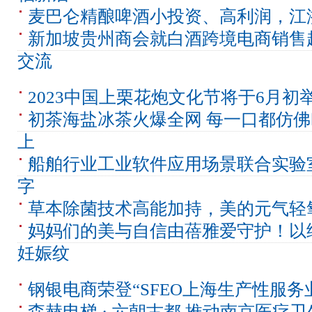
麦巴仑精酿啤酒小投资、高利润，江
新加坡贵州商会就白酒跨境电商销售
交流
2023中国上栗花炮文化节将于6月初
初茶海盐冰茶火爆全网 每一口都仿
上
船舶行业工业软件应用场景联合实验
字
草本除菌技术高能加持，美的元气轻
妈妈们的美与自信由蓓雅爱守护！以
妊娠纹
钢银电商荣登“SFEO上海生产性服务
森赫电梯 · 六朝古都 推动南京医疗