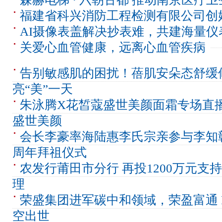
福建省科兴消防工程检测有限公司创
AI摄像表盖解决抄表难，共建海量仪
关爱心血管健康，远离心血管疾病
告别敏感肌的困扰！蓓肌安朵态舒缓
亮“美”一天
朱泳腾X花皙蔻盛世美颜面霜专场直
盛世美颜
会长李豪率海陆惠李氏宗亲参与李知彰
周年拜祖仪式
农发行莆田市分行 再投1200万元支
理
荣盛集团进军碳中和领域，荣盈富通 Royin
空出世