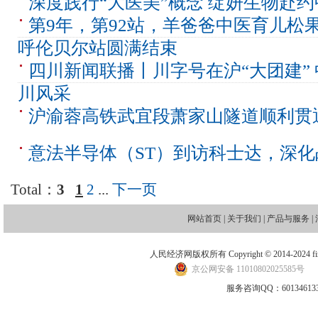
深度践行“大医美”概念 绽妍生物赴
第9年，第92站，羊爸爸中医育儿松
呼伦贝尔站圆满结束
四川新闻联播丨川字号在沪“大团建”
川风采
沪渝蓉高铁武宜段萧家山隧道顺利贯
意法半导体（ST）到访科士达，深化
Total：
3
1
2
...
下一页
网站首页
|
关于我们
|
产品与服务
|
人民经济网版权所有 Copyright © 2014-2024 financ
京公网安备 11010802025585号
地
服务咨询QQ：601346133