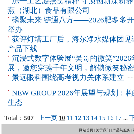
冻干工艺凝燕窝精粹 守质创新深耕
燕（湖北）食品有限公司
磷聚未来 链通八方——2026肥多多
举办
获评灯塔工厂后，海尔净水媒体团见证
产品下线
沉浸式数字体验展“吴哥的微笑”2026
展，邀您穿越千年文明，解锁微笑秘
景远眼科围绕高考视力关体系建立
NEW GROUP 2026年展望与规划
生态
Total：
507
上一页
10
11
12
13
14
15
16
17
...
网站首页
|
关于我们
|
产品与服务
|