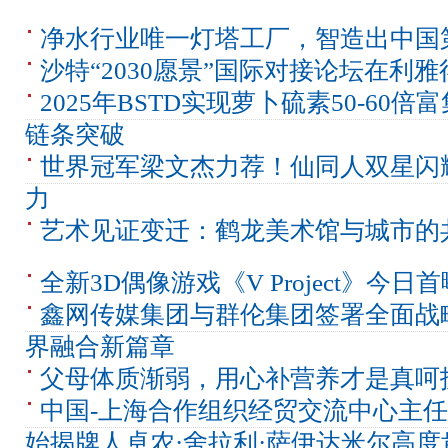
净水行业唯一灯塔工厂，智造出中国
沙特“2030愿景”国际对接论坛在利
2025年BSTD实现萝卜硫素50-60
链条突破
世界冠军梁文杰力荐！仙同人双星闪
力
艺术见证变迁：鹤龙美术馆与城市的
全新3D偶像游戏《V Project》今
鑫网传媒集团与群伦集团签署全面战
界融合新篇章
父母体质渐弱，用心补营养才是真呵
中国-上海合作组织经贸交流中心主任
始揭牌人卓农·舍拉利·萨伊达米尔高度