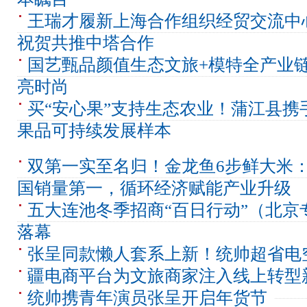
王瑞才履新上海合作组织经贸交流中
祝贺共推中塔合作
国艺甄品颜值生态文旅+模特全产业链
亮时尚
买“安心果”支持生态农业！蒲江县携
果品可持续发展样本
双第一实至名归！金龙鱼6步鲜大米
国销量第一，循环经济赋能产业升级
五大连池冬季招商“百日行动”（北京
落幕
张呈同款懒人套系上新！统帅超省电空调
疆电商平台为文旅商家注入线上转型
统帅携青年演员张呈开启年货节