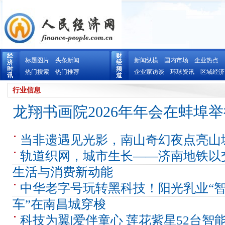
经
财
标题图片
头条新闻
新闻纵横
国内市场
企业热点
济
经
时
频
热门搜索
热门推荐
企业家访谈
环球资讯
区域经济
讯
道
行业信息
龙翔书画院2026年年会在蚌埠
当非遗遇见光影，南山奇幻夜点亮山
轨道织网，城市生长——济南地铁以
生活与消费新动能
中华老字号玩转黑科技！阳光乳业“
车”在南昌城穿梭
科技为翼|爱伴童心 莲花紫星52台智