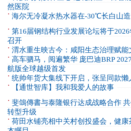
然医院
海尔无冷凝水热水器在-30℃长白山
第16届钢结构行业发展论坛将于202
召开
渭水重生映古今：咸阳生态治理赋能
高车驷马，阅遍繁华 庞巴迪BRP 2027款
航版全球越级首发
统帅年货大集线下开启，张呈同款懒
【通世智库】我和我爱人的故事
斐鴿傳書与泰隆银行达成战略合作 
转型升级
荷田水铺亮相中关村创投盛会，健康
本瞩目