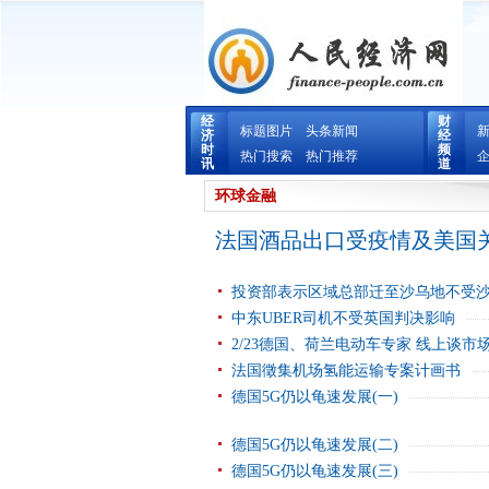
经
财
标题图片
头条新闻
济
经
时
频
热门搜索
热门推荐
讯
道
环球金融
法国酒品出口受疫情及美国
投资部表示区域总部迁至沙乌地不受
中东UBER司机不受英国判决影响
2/23德国、荷兰电动车专家 线上谈市
法国徵集机场氢能运输专案计画书
德国5G仍以龟速发展(一)
德国5G仍以龟速发展(二)
德国5G仍以龟速发展(三)