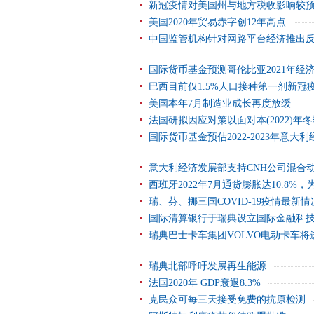
新冠疫情对美国州与地方税收影响较
美国2020年贸易赤字创12年高点
中国监管机构针对网路平台经济推出
国际货币基金预测哥伦比亚2021年经济
巴西目前仅1.5%人口接种第一剂新冠
美国本年7月制造业成长再度放缓
法国研拟因应对策以面对本(2022)年
国际货币基金预估2022-2023年意大
意大利经济发展部支持CNH公司混合
西班牙2022年7月通货膨胀达10.8%，
瑞、芬、挪三国COVID-19疫情最新情
国际清算银行于瑞典设立国际金融科
瑞典巴士卡车集团VOLVO电动卡车
瑞典北部呼吁发展再生能源
法国2020年 GDP衰退8.3%
克民众可每三天接受免费的抗原检测