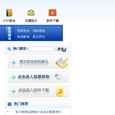
ETF持仓
支撑阻力
软件下载
新
理财热点
理财通道
闻
频
政策解读
观点评论
道
热门推荐
富川脐橙品牌推介会在京隆重举行 ...