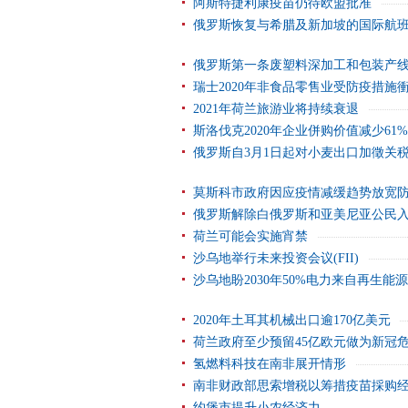
阿斯特捷利康疫苗仍待欧盟批准
俄罗斯恢复与希腊及新加坡的国际航
俄罗斯第一条废塑料深加工和包装产
瑞士2020年非食品零售业受防疫措施
2021年荷兰旅游业将持续衰退
斯洛伐克2020年企业併购价值减少61%
俄罗斯自3月1日起对小麦出口加徵关
莫斯科市政府因应疫情减缓趋势放宽
俄罗斯解除白俄罗斯和亚美尼亚公民
荷兰可能会实施宵禁
沙乌地举行未来投资会议(FII)
沙乌地盼2030年50%电力来自再生能源
2020年土耳其机械出口逾170亿美元
荷兰政府至少预留45亿欧元做为新冠
氢燃料科技在南非展开情形
南非财政部思索增税以筹措疫苗採购
约堡市提升小农经济力