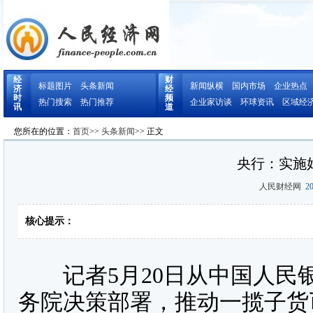
经
财
标题图片
头条新闻
新闻纵横
国内市场
企业热点
济
经
时
频
热门搜索
热门推荐
企业家访谈
环球资讯
区域经
讯
道
您所在的位置：
首页
>>
头条新闻
>> 正文
央行：实施
人民财经网
20
核心提示：
记者5月20日从中国人民
务院决策部署，推动一揽子货