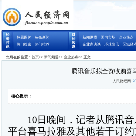
经
财
标题图片
头条新闻
新闻纵横
国内市场
企业热点
济
经
时
频
热门搜索
热门推荐
企业家访谈
环球资讯
区域经
讯
道
您所在的位置：
首页
>>
新闻频道
>>
企业热点
>> 正文
腾讯音乐拟全资收购喜
人民财经网
20
核心提示：
10日晚间，记者从腾讯音
平台喜马拉雅及其他若干订约