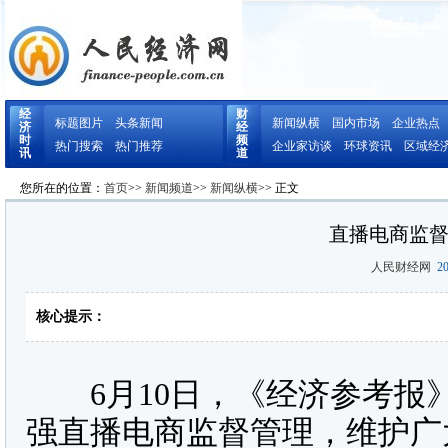
经
财
标题图片
头条新闻
新闻纵横
国内市场
企业热点
济
经
时
频
热门搜索
热门推荐
企业家访谈
环球资讯
区域经
讯
道
您所在的位置：
首页
>>
新闻频道
>>
新闻纵横
>> 正文
直播电商监
人民财经网
20
核心提示：
6月10日，《经济参考报
强直播电商监督管理，维护广