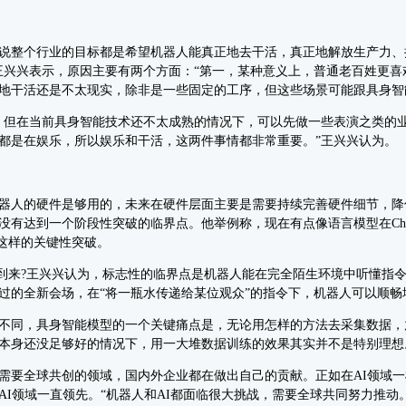
整个行业的目标都是希望机器人能真正地去干活，真正地解放生产力、
王兴兴表示，原因主要有两个方面：“第一，某种意义上，普通老百姓更喜
地干活还是不太现实，除非是一些固定的工序，但这些场景可能跟具身智
但在当前具身智能技术还不太成熟的情况下，可以先做一些表演之类的业
都是在娱乐，所以娱乐和干活，这两件事情都非常重要。”王兴兴认为。
人的硬件是够用的，未来在硬件层面主要是需要持续完善硬件细节，降低
有达到一个阶段性突破的临界点。他举例称，现在有点像语言模型在Cha
T这样的关键性突破。
时到来?王兴兴认为，标志性的临界点是机器人能在完全陌生环境中听懂指
过的全新会场，在“将一瓶水传递给某位观众”的指令下，机器人可以顺畅
同，具身智能模型的一个关键痛点是，无论用怎样的方法去采集数据，
本身还没足够好的情况下，用一大堆数据训练的效果其实并不是特别理想
要全球共创的领域，国内外企业都在做出自己的贡献。正如在AI领域一
I领域一直领先。“机器人和AI都面临很大挑战，需要全球共同努力推动