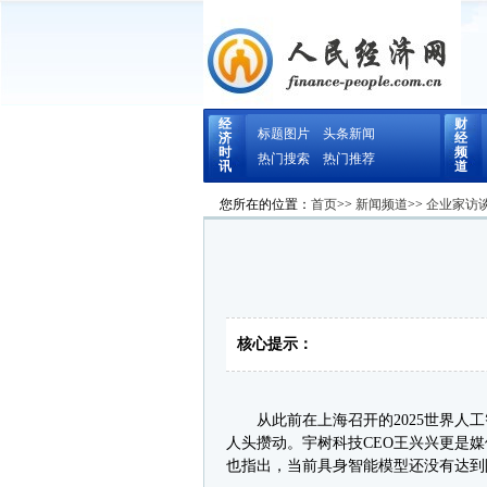
经
财
标题图片
头条新闻
济
经
时
频
热门搜索
热门推荐
讯
道
您所在的位置：
首页
>>
新闻频道
>>
企业家访
核心提示：
从此前在上海召开的2025世界人工
人头攒动。宇树科技CEO王兴兴更是
也指出，当前具身智能模型还没有达到