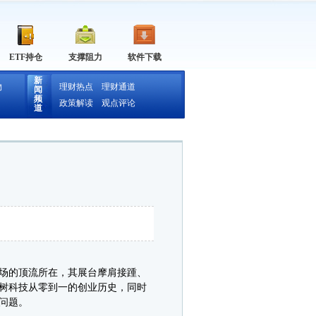
ETF持仓
支撑阻力
软件下载
新
物
理财热点
理财通道
闻
频
政策解读
观点评论
道
会场的顶流所在，其展台摩肩接踵、
宇树科技从零到一的创业历史，同时
问题。