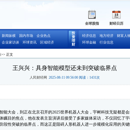
全球股指
财经日历
投
新闻纵横
国内市场
企业热点
经济信息
地方经济
财富人
资
理
企业家访谈
环球资讯
区域经济
环球金融
行业信息
财
谈
>> 正文
王兴兴：具身智能模型还未到突破临界点
人民财经网
2025-08-11 09:56:00 阅读：
1431
次
智能大会，到正在北京召开的2025世界机器人大会，宇树科技无疑都是
媒体瞩目的焦点，他在发表主旨演讲后接受了多家媒体采访，不仅回忆了
阶段性突破的临界点，而这正是阻碍人形机器人进一步规模化应用的关键