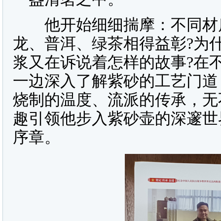
他开始细细揣摩：不同材质
龙、普洱、绿茶相得益彰?为
浆又在诉说着怎样的故事?在
一边深入了解紫砂的工艺门道
烧制的温度、流派的传承，无
趣引领他步入紫砂壶的深邃世
序章。