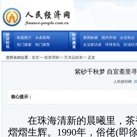
经
财
标题图片
头条新闻
新闻纵横
国内市场
企业热点
济
经
时
频
热门搜索
热门推荐
企业家访谈
环球资讯
区域经
讯
道
您所在的位置：
首页
>>
投资理财
>>
艺术品投资
>> 正文
紫砂千秋梦 自宜斋里
人民财经网
20
核心提示：
在珠海清新的晨曦里，茶香
熠熠生辉。1990年，俗佬(