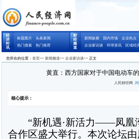
经
财
标题图片
头条新闻
新闻纵横
国内市场
企业热点
济
经
时
频
热门搜索
热门推荐
企业家访谈
环球资讯
区域经
讯
道
您所在的位置：
首页
>>
新闻频道
>>
企业家访谈
>> 正文
黄直：西方国家对于中国电动车
人民财经网
202
核心提示：
“新机遇·新活力——凤凰湾区
合作区盛大举行。本次论坛由