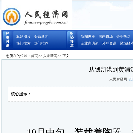
经
财
标题图片
头条新闻
新闻纵横
国内市场
企业热点
济
经
时
频
热门搜索
热门推荐
企业家访谈
环球资讯
区域经
讯
道
您所在的位置：
首页
>>
头条新闻
>> 正文
从钱凯港到黄浦
人民财经网
202
核心提示：
10月中旬，装载着陶器、