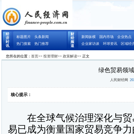
经
财
标题图片
头条新闻
新闻纵横
国内市场
企业热点
济
经
时
频
热门搜索
热门推荐
企业家访谈
环球资讯
区域经
讯
道
您所在的位置：
首页
>>
投资理财
>>
政策解读
>> 正文
绿色贸易领
人民财经网
202
核心提示：
在全球气候治理深化与贸易
易已成为衡量国家贸易竞争力