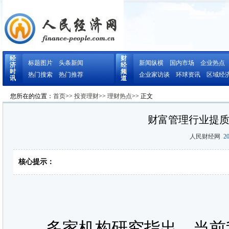
经
财
标题图片
头条新闻
新闻纵横
国内市场
企业热点
济
经
时
频
热门搜索
热门推荐
企业家访谈
环球资讯
区域经
讯
道
您所在的位置：
首页
>>
投资理财
>>
理财热点
>> 正文
财富管理行业提
人民财经网
20
核心提示：
多家机构研究指出，当前我