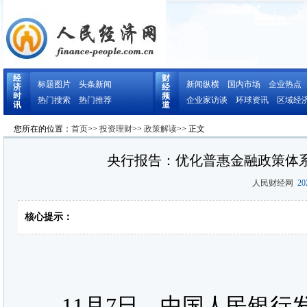
经
财
标题图片
头条新闻
新闻纵横
国内市场
企业热点
济
经
时
频
热门搜索
热门推荐
企业家访谈
环球资讯
区域经
讯
道
您所在的位置：
首页
>>
投资理财
>>
政策解读
>> 正文
央行报告：优化普惠金融政策体
人民财经网
202
核心提示：
11月7日，中国人民银行