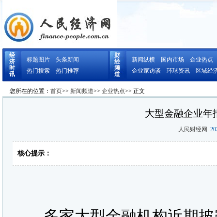
经
财
标题图片
头条新闻
新闻纵横
国内市场
企业热点
济
经
时
频
热门搜索
热门推荐
企业家访谈
环球资讯
区域经
讯
道
您所在的位置：
首页
>>
新闻频道
>>
企业热点
>> 正文
大型金融企业年
人民财经网
202
核心提示：
多家大型金融机构近期披露的