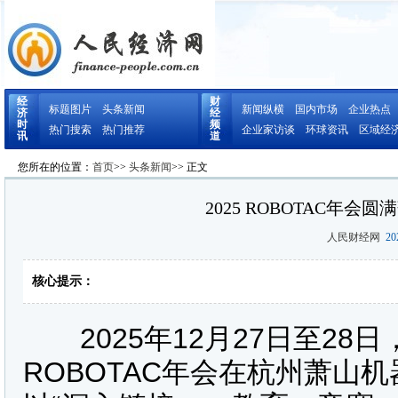
经
财
标题图片
头条新闻
新闻纵横
国内市场
企业热点
济
经
时
频
热门搜索
热门推荐
企业家访谈
环球资讯
区域经
讯
道
您所在的位置：
首页
>>
头条新闻
>> 正文
2025 ROBOTAC年
人民财经网
202
核心提示：
2025年12月27日至28日
ROBOTAC年会在杭州萧山