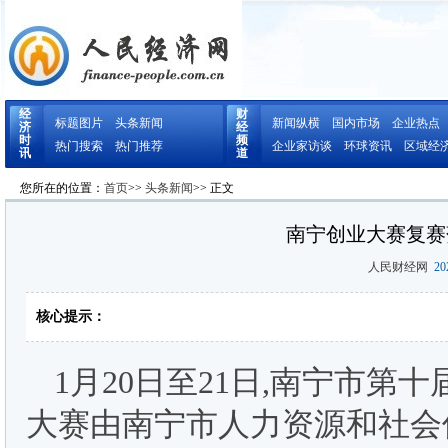
经
财
标题图片
头条新闻
新闻纵横
国内市场
企业热点
济
经
时
频
热门搜索
热门推荐
企业家访谈
环球资讯
区域经
讯
道
您所在的位置：
首页
>>
头条新闻
>> 正文
南宁创业大赛复赛
人民财经网
202
核心提示：
1月20日至21日,南宁市
大赛由南宁市人力资源和社会