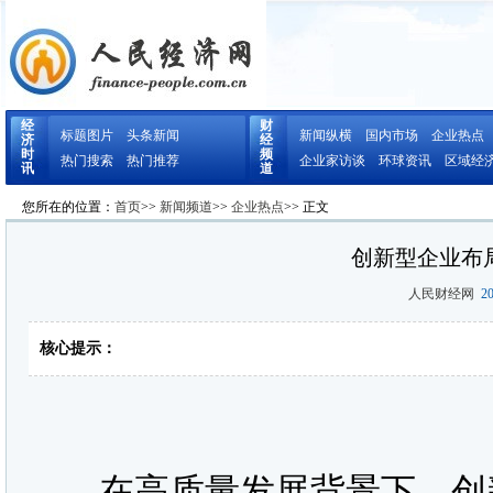
经
财
标题图片
头条新闻
新闻纵横
国内市场
企业热点
济
经
时
频
热门搜索
热门推荐
企业家访谈
环球资讯
区域经
讯
道
您所在的位置：
首页
>>
新闻频道
>>
企业热点
>> 正文
创新型企业布
人民财经网
20
核心提示：
在高质量发展背景下，创新