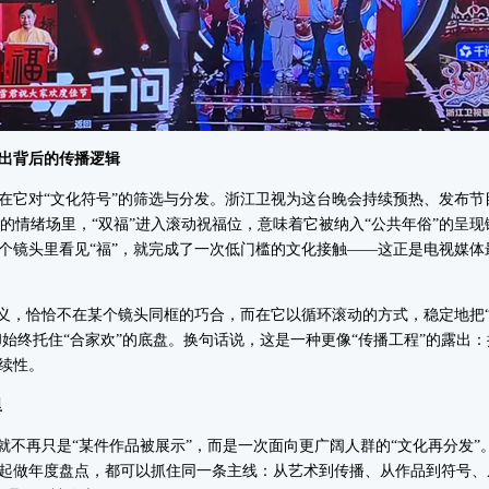
出背后的传播逻辑
它对“文化符号”的筛选与分发。浙江卫视为这台晚会持续预热、发布节
样的情绪场里，“双福”进入滚动祝福位，意味着它被纳入“公共年俗”的呈
个镜头里看见“福”，就完成了一次低门槛的文化接触——这正是电视媒体
，恰恰不在某个镜头同框的巧合，而在它以循环滚动的方式，稳定地把“
却始终托住“合家欢”的底盘。换句话说，这是一种更像“传播工程”的露出
续性。
里
不再只是“某件作品被展示”，而是一次面向更广阔人群的“文化再分发”
起做年度盘点，都可以抓住同一条主线：从艺术到传播、从作品到符号、