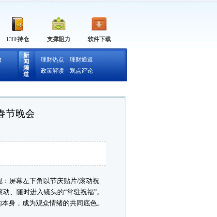
ETF持仓
支撑阻力
软件下载
新
物
理财热点
理财通道
闻
频
政策解读
观点评论
道
视春节晚会
现：屏幕左下角以节庆贴片/滚动祝
滚动、随时进入镜头的“常驻祝福”。
结构本身，成为观众情绪的共同底色。