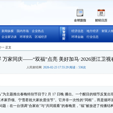
全球股指
财经日历
投
新闻纵横
国内市场
企业热点
经济信息
地方经济
财富人
资
理
企业家访谈
环球资讯
区域经济
环球金融
行业信息
财
资
>> 正文
 万家同庆——“双福”点亮 美好加马·2026浙江卫
人民财经网
2026-02-23 17:55:29 阅读：
536
次
为主题推出春晚特别节目于2 月 17 日晚 播出。一个醒目的细节反复出
艺术家乔领、宁雪君祝大家欢度佳节”。它并非一次性的“同框”，而是循环
问题：在一台强调“合家欢”与“共同观看”的春晚里，“福”被放进了传播