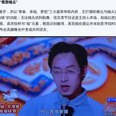
视觉锚点”
开，并以“青春、幸福、梦想”三大篇章串联内容，主打视听燃点与烟火
情绪”的功能：无论镜头切到歌舞、语言类节目还是主持人串场，祝福位把
、喜庆纹样与“福”元素，视觉识别极强，甚至能在观众并未刻意寻找时自
号在高频曝光中变成共同语言。