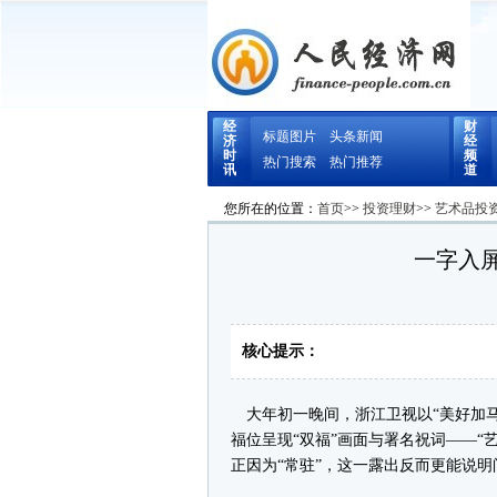
经
财
标题图片
头条新闻
济
经
时
频
热门搜索
热门推荐
讯
道
您所在的位置：
首页
>>
投资理财
>>
艺术品投
一字入屏
核心提示：
大年初一晚间，浙江卫视以“美好加马”
福位呈现“双福”画面与署名祝词——“
正因为“常驻”，这一露出反而更能说明