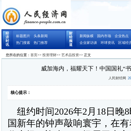
经
财
标题图片
头条新闻
新闻纵横
国内市场
企业热点
济
经
时
频
热门搜索
热门推荐
企业家访谈
环球资讯
区域经
讯
道
您所在的位置：
首页
>>
投资理财
>>
艺术品投资
>> 正文
威加海内，福耀天下！中国国礼“
人民财经网
20
核心提示：
纽约时间2026年2月18日晚
国新年的钟声敲响寰宇，在有