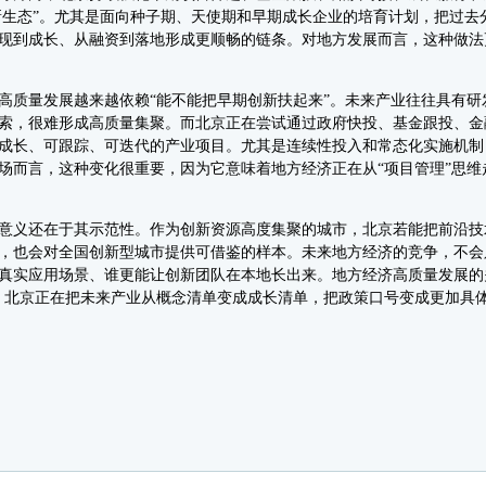
创新生态”。尤其是面向种子期、天使期和早期成长企业的培育计划，把过
现到成长、从融资到落地形成更顺畅的链条。对地方发展而言，这种做法更
质量发展越来越依赖“能不能把早期创新扶起来”。未来产业往往具有研
索，很难形成高质量集聚。而北京正在尝试通过政府快投、基金跟投、金
成长、可跟踪、可迭代的产业项目。尤其是连续性投入和常态化实施机制
场而言，这种变化很重要，因为它意味着地方经济正在从“项目管理”思维走
义还在于其示范性。作为创新资源高度集聚的城市，北京若能把前沿技
，也会对全国创新型城市提供可借鉴的样本。未来地方经济的竞争，不会
真实应用场景、谁更能让创新团队在本地长出来。地方经济高质量发展的
，北京正在把未来产业从概念清单变成成长清单，把政策口号变成更加具