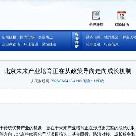
全球股指
财经日历
投
新闻纵横
国内市场
企业热点
经济信息
地方经济
财富人
资
理
企业家访谈
环球资讯
区域经济
环球金融
行业信息
财
北京未来产业培育正在从政策导向走向成长机制
人民财经网
2026-03-04 13:41:08 阅读：
1193
次
传统优势产业的稳盘，更在于未来产业培育正在形成更完整的成长机制
等方向，北京持续强化早期项目筛选、基金跟投、路演对接、成长服务和