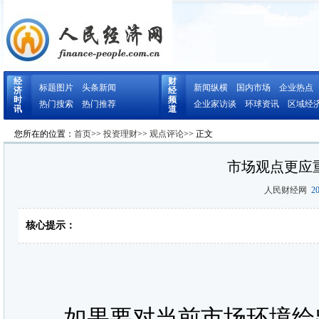
经
财
标题图片
头条新闻
新闻纵横
国内市场
企业热点
济
经
时
频
热门搜索
热门推荐
企业家访谈
环球资讯
区域经
讯
道
您所在的位置：
首页
>>
投资理财
>>
观点评论
>> 正文
市场观点更应
人民财经网
20
核心提示：
如果要对当前市场环境给出