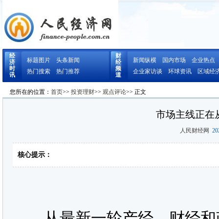
经
财
标题图片
头条新闻
新闻纵横
国内市场
企业热点
济
经
时
频
热门搜索
热门推荐
企业家访谈
环球资讯
区域经
讯
道
您所在的位置：
首页
>>
投资理财
>>
观点评论
>> 正文
市场主线正在
人民财经网
202
核心提示：
从最新一轮产经、财经和政