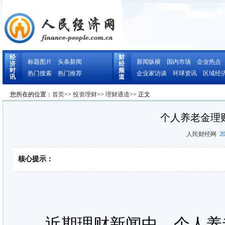
经
财
标题图片
头条新闻
新闻纵横
国内市场
企业热点
济
经
时
频
热门搜索
热门推荐
企业家访谈
环球资讯
区域经
讯
道
您所在的位置：
首页
>>
投资理财
>>
理财通道
>> 正文
个人养老金理
人民财经网
20
核心提示：
近期理财新闻中，个人养老