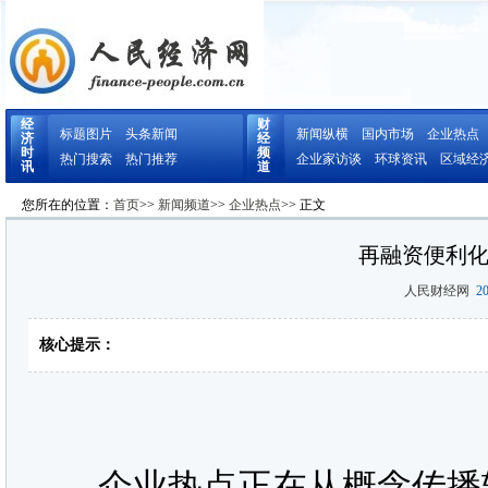
经
财
标题图片
头条新闻
新闻纵横
国内市场
企业热点
济
经
时
频
热门搜索
热门推荐
企业家访谈
环球资讯
区域经
讯
道
您所在的位置：
首页
>>
新闻频道
>>
企业热点
>> 正文
再融资便利
人民财经网
20
核心提示：
企业热点正在从概念传播转