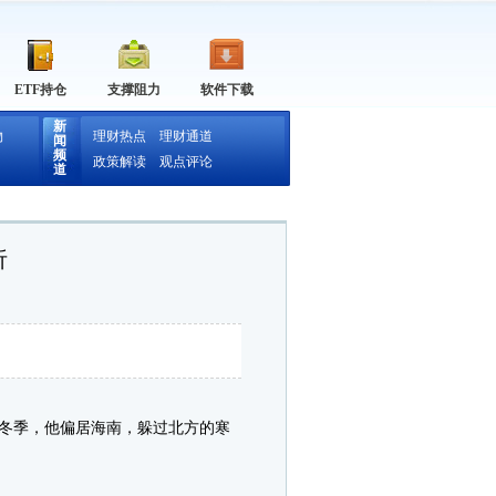
ETF持仓
支撑阻力
软件下载
新
物
理财热点
理财通道
闻
频
政策解读
观点评论
道
析
冬季，他偏居海南，躲过北方的寒