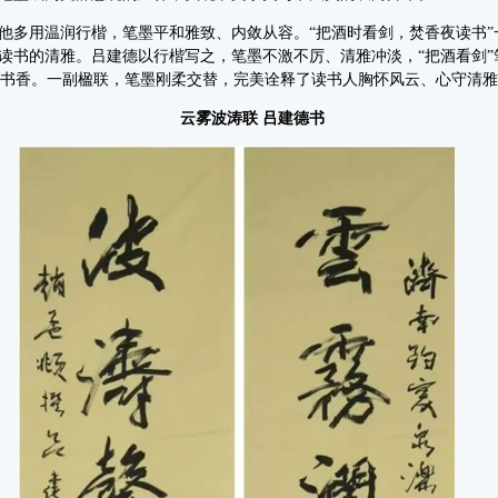
多用温润行楷，笔墨平和雅致、内敛从容。“把酒时看剑，焚香夜读书”
读书的清雅。吕建德以行楷写之，笔墨不激不厉、清雅冲淡，“把酒看剑”
静穆书香。一副楹联，笔墨刚柔交替，完美诠释了读书人胸怀风云、心守清
云雾波涛联 吕建德书