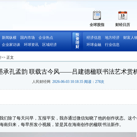
全球股指
财经日历
投
新闻纵横
国内市场
企业热点
经济信息
地方经济
财富人
资
理
企业家访谈
环球资讯
区域经济
环球金融
行业信息
财
资
>> 正文
墨承孔孟韵 联载古今风——吕建德楹联书法艺术赏
人民财经网
2026-06-03 10:18:35 阅读：
278
次
们除了每天问早，互报平安，我亦通过微信知晓了他的创作状态。这个
海南归来，每早所发小视频，皆是其在海南创作的楹联书法新作。