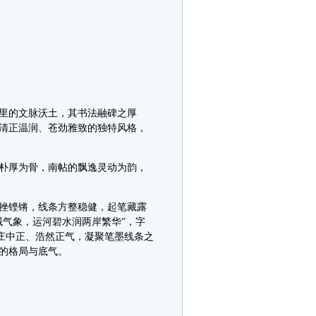
里的文脉沃土，其书法融碑之厚
清正温润、苍劲雅致的独特风格，
朴厚为骨，南帖的飘逸灵动为韵，
挫铿锵，线条方整稳健，起笔藏露
气象，运河碧水润两岸繁华”，字
端庄中正、浩然正气，凝聚笔墨线条之
的格局与底气。