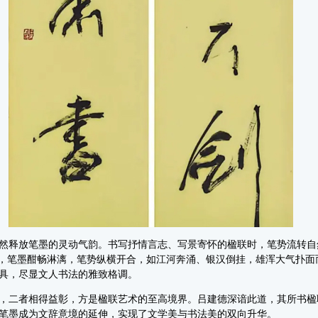
释放笔墨的灵动气韵。书写抒情言志、写景寄怀的楹联时，笔势流转自
联，笔墨酣畅淋漓，笔势纵横开合，如江河奔涌、银汉倒挂，雄浑大气扑面
具，尽显文人书法的雅致格调。
二者相得益彰，方是楹联艺术的至高境界。吕建德深谙此道，其所书楹
笔墨成为文辞意境的延伸，实现了文学美与书法美的双向升华。