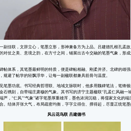
副佳联，文辞立心，笔墨立形，形神兼备方为上品。吕建德扎根孔孟故
的对仗之美、意境之韵，在方寸之间，铺展出古今交融的笔墨气象，形成
帖体系，其笔墨最鲜明的特质，便是碑帖相融、刚柔并济。北碑的雄强
，规避了帖学的轻飘浮华，让每一副楹联都兼具筋骨与温度。
笔墨功底。书写经典哲理联、地域文脉联时，他多用魏碑笔法，笔锋顿
金石镌刻，自带端庄肃穆的气象。其书写的济宁主题楹联“孔孟仁风融一城
端严，“仁风”“气象”诸字笔墨厚重雄浑，墨色浓润沉稳，将儒家文化的
合。结体开张大气，布局疏密均衡，字字立得住、撑得起，尽显正统笔墨
风云花鸟联 吕建德书