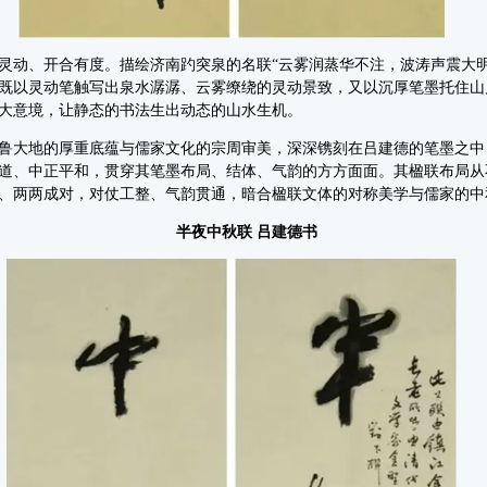
动、开合有度。描绘济南趵突泉的名联“云雾润蒸华不注，波涛声震大明
既以灵动笔触写出泉水潺潺、云雾缭绕的灵动景致，又以沉厚笔墨托住山
大意境，让静态的书法生出动态的山水生机。
大地的厚重底蕴与儒家文化的宗周审美，深深镌刻在吕建德的笔墨之中
道、中正平和，贯穿其笔墨布局、结体、气韵的方方面面。其楹联布局从
、两两成对，对仗工整、气韵贯通，暗合楹联文体的对称美学与儒家的中
半夜中秋联 吕建德书