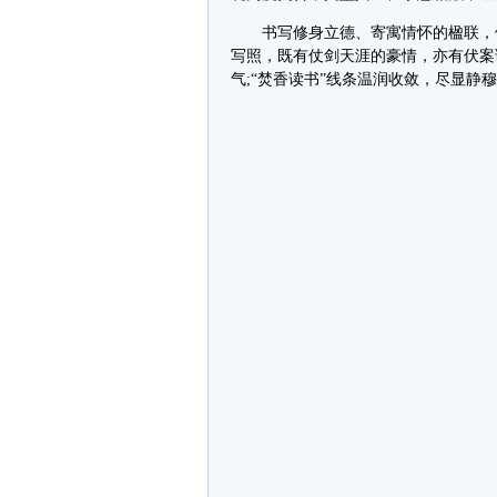
书写修身立德、寄寓情怀的楹联，他
写照，既有仗剑天涯的豪情，亦有伏案
气;“焚香读书”线条温润收敛，尽显