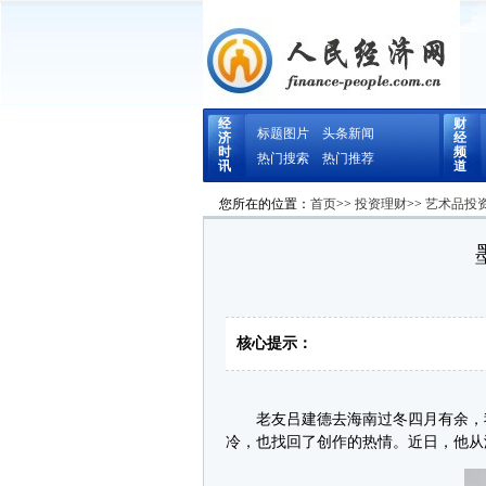
经
财
标题图片
头条新闻
济
经
时
频
热门搜索
热门推荐
讯
道
您所在的位置：
首页
>>
投资理财
>>
艺术品投
核心提示：
老友吕建德去海南过冬四月有余，我
冷，也找回了创作的热情。近日，他从