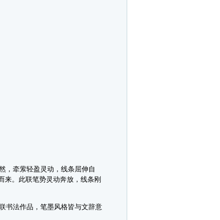
然，牵萦轻盈灵动，线条屈伸自
而来。此联笔势灵动奔放，线条刚
联书法作品，笔墨风格皆与文辞意