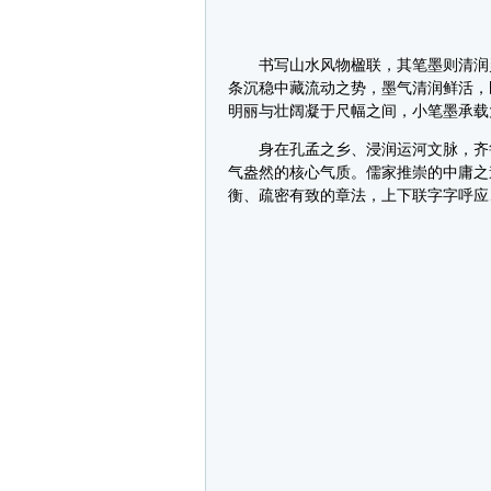
书写山水风物楹联，其笔墨则清润灵
条沉稳中藏流动之势，墨气清润鲜活，
明丽与壮阔凝于尺幅之间，小笔墨承载
身在孔孟之乡、浸润运河文脉，齐鲁
气盎然的核心气质。儒家推崇的中庸之
衡、疏密有致的章法，上下联字字呼应