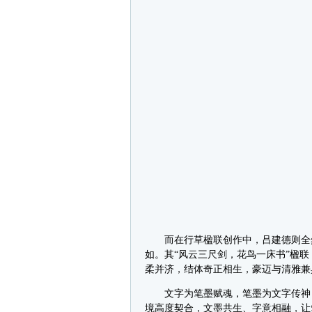
而在行草楹联创作中，吕建德则全然
如。其“风云三尺剑，花鸟一床书”楹
柔并济，结体奇正相生，豪迈与清雅兼
文字为笔墨赋魂，笔墨为文字传神，
境高度契合，文墨共生、字意相融，让