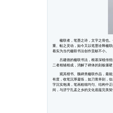
楹联者，笔墨之诗，文字之骨也。一
重、帖之灵动，如今又以笔墨诠释楹联
着实为当代楹联书法创作贡献不小。
吕建德的楹联书法，根基深植传统碑
二者相辅相成，消解了碑体的刻板僵硬
观其楷书、魏碑类楹联作品，最能见
有度，收笔沉厚凝练，如刀凿斧刻，似
字沉实饱满，笔画粗细均匀、结构中正
间，与济宁孔孟之乡的文化底蕴完美契