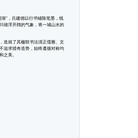
湖”，吕建德以行书铺陈笔墨，线
川雄浑开阔的气象，将一城山水的
，造就了其楹联书法清正儒雅、文
不追求猎奇造势，始终遵循对称均
和之美。