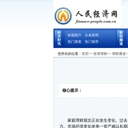
经
财
标题图片
头条新闻
济
经
时
频
热门搜索
热门推荐
讯
道
您所在的位置：
首页
>>
投资理财
>>
理财通道
>
核心提示：
家庭理财观念正在发生变化。过去，
力。市场环境变化使单一资产难以长期