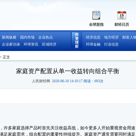
全球股指
财经日历
投
新闻纵横
国内市场
企业热点
经济信息
地方经济
财富人
资
理
企业家访谈
环球资讯
区域经济
环球金融
行业信息
财
> 正文
家庭资产配置从单一收益转向组合平衡
人民财经网
2026-06-10 14:10:17 阅读：
693
次
许多家庭选择产品时首先关注收益高低，如今更多人开始重视资金用途
满足家庭需求，组合配置的重要性持续提升。家庭资产通常需要同时满足