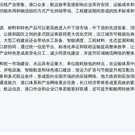
沿线产业密集、港口众多，航运效率直接影响企业库存安排、运输成本和
功能布局和物流组织方式产生持续带动。工程建设期间形成的技术标准和
、材料和特色产品可以更高效进入中下游市场，中下游的先进装备、消
、公路和园区之间的多式联运将获得更大优化空间，沿江城市可根据自身
。大型工程建设还会带动水工装备、智能调度、工程材料、生态监测和航
口群协同，通过统一信息平台、标准化单证和联程运输提高整体效率，让
产业特色形成差异化分工，减少同质化建设，并提升区域物流网络的整体
统一市场建设。水运具有运量大、单位能耗较低的特点，在运输体系中
、岸电设施、智能航道和绿色港口建设，使运力扩容与节能提升相互配合
务和多式联运条件，形成面向全国市场的供应链网络。地方政府则应加强
通道能力、港口体系和产业网络逐步完善，长江经济带将形成更高效的要
。航运信息、港口作业和企业订单若能更好联通，还可提升船舶周转效率