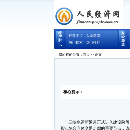
经
财
标题图片
头条新闻
济
经
时
频
热门搜索
热门推荐
讯
道
您所在的位置：
首页
>> 正文
核心提示：
三峡水运新通道正式进入建设阶段，
长江综合立体交通走廊的重要节点，该