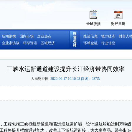
全球股指
财经日历
投
新闻纵横
国内市场
企业热点
经济信息
地方经济
财富人
资
理
企业家访谈
环球资讯
区域经济
环球金融
行业信息
财
三峡水运新通道建设提升长江经济带协同效率
人民财经网
2026-06-17 10:16:03 阅读：
687
次
工程包括三峡枢纽新通道和葛洲坝航运扩能，设计通航船舶达到万吨级
工程将提升枢纽通过能力，改善上下游航运衔接，为大宗商品、装备制造