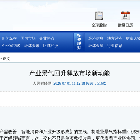
全球股指
财经日历
投
新闻纵横
国内市场
企业热点
经济信息
地方经济
财富人
资
理
企业家访谈
环球资讯
区域经济
环球金融
行业信息
财
> 正文
产业景气回升释放市场新动能
人民财经网
2026-07-01 11:12:18 阅读：
516
次
需改善、智能消费和产业升级形成新的主线。制造业景气指标重回积极
于产经领域而言，这一变化不只是单项数据改善，更代表着产业链协同、