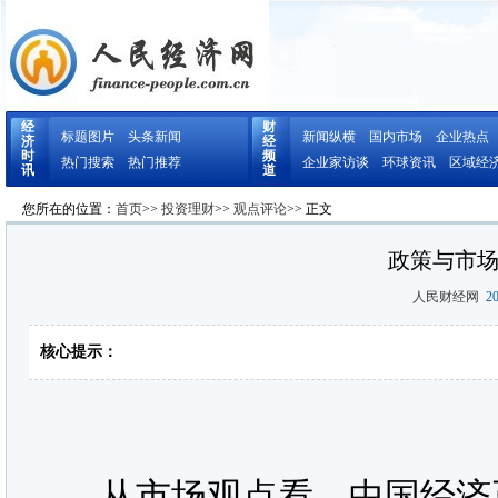
经
财
标题图片
头条新闻
新闻纵横
国内市场
企业热点
济
经
时
频
热门搜索
热门推荐
企业家访谈
环球资讯
区域经
讯
道
您所在的位置：
首页
>>
投资理财
>>
观点评论
>> 正文
政策与市
人民财经网
20
核心提示：
从市场观点看，中国经济正