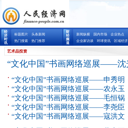
经
财
标题图片
头条新闻
新闻纵横
国内市场
企业热点
济
经
时
频
热门搜索
热门推荐
企业家访谈
环球资讯
区域经济
讯
道
艺术品投资
“文化中国”书画网络巡展——沈
“文化中国”书画网络巡展——申秀明
“文化中国”书画网络巡展——农永玉
“文化中国”书画网络巡展——毛恒锅
“文化中国”书画网络巡展——李尧臣
“文化中国”书画网络巡展——寇洪文