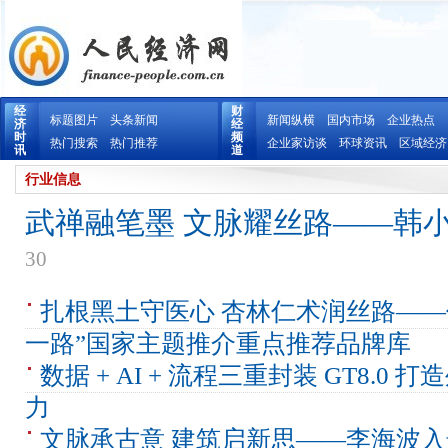
经
财
标题图片
头条新闻
新闻纵横
国内市场
企业热点
济
经
时
频
热门搜索
热门推荐
企业家访谈
环球资讯
区域经济
讯
道
行业信息
武禅融笔墨 文脉耀丝路——韩小龙
30
扎根黑土守医心 杏林仁术润丝路——
一路”国家主题推介重点推荐品牌库
数据 + AI + 流程三重封装 GT8.0
力
文脉承古意 建筑启新思——李海波入