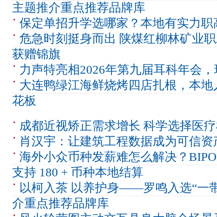
主题推介重点推荐品牌库
保定单招升学选哪家？本地有实力职
危急时刻挺身而出 陕煤红柳林矿业
获赠锦旗
力声特亮相2026年第九届耳科年会
大连鸭绿江海鲜烧烤四店扎根，本地
花板
成都近视矫正需求增长 科学选择医
肖汉宇：让建筑工程数据成为可信资
海外小众币种发薪难怎么解决？BIP
支持 180 + 币种本地结算
以柯入茶 以养护身——罗鸣入选“一
介重点推荐品牌库