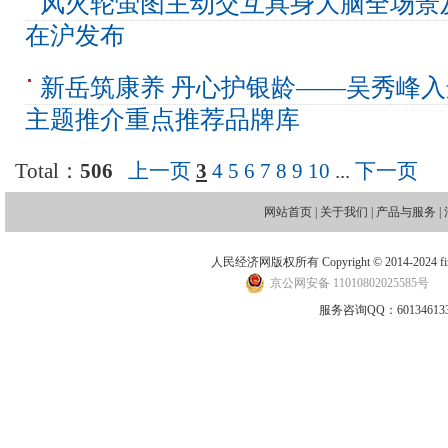
风火轮萤图主动交互具身大脑全场景
在沪发布
新岳筑康养 丹心护银龄——吴秀峰入
主题推介重点推荐品牌库
Total：
506
上一页
3
4
5
6
7
8
9
10
...
下一页
网站首页
|
关于我们
|
产品与服务
|
人民经济网版权所有 Copyright © 2014-2024 financ
京公网安备 11010802025585号
地
服务咨询QQ：601346133