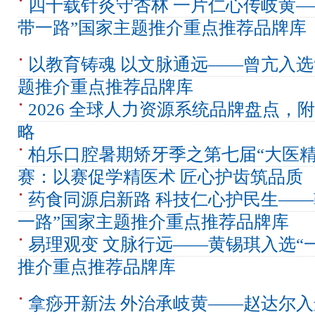
四十载针灸守杏林 一片仁心传岐黄—
带一路”国家主题推介重点推荐品牌库
以教育铸魂 以文脉通远——曾亢入选
题推介重点推荐品牌库
2026 全球人力资源系统品牌盘点，
略
柏乐口腔暑期矫牙季之第七届“大医精
赛：以赛促学精医术 匠心护齿筑品质
药食同源启新路 科技仁心护民生——
一路”国家主题推介重点推荐品牌库
易理观变 文脉行远——黄锡琪入选“
推介重点推荐品牌库
拿痧开新法 外治承岐黄——赵达尔入