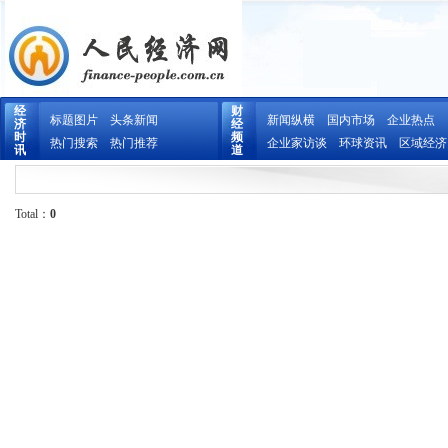
经
财
标题图片
头条新闻
新闻纵横
国内市场
企业热点
济
经
时
频
热门搜索
热门推荐
企业家访谈
环球资讯
区域经济
讯
道
Total：
0