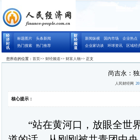
经
财
标题图片
头条新闻
新闻纵横
国内市场
企业热点
济
经
时
频
热门搜索
热门推荐
企业家访谈
环球资讯
区域经
讯
道
您所在的位置：
首页
>>
财经频道
>>
财富人物
>> 正文
尚吉永：独
人民财经网
201
核心提示：
“站在黄河口，放眼全世界
道的话，从刚刚被共青团中央