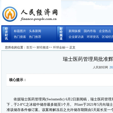
经
财
标题图片
头条新闻
新闻纵横
国内市场
企业热点
济
经
时
频
热门搜索
热门推荐
企业家访谈
环球资讯
区域经
讯
道
您所在的位置：
首页
>>
财经频道
>>
环球金融
>> 正文
瑞士医药管理局批准
人民财经网
202
核心提示：
依据瑞士医药管理局(Swissmedic) 6月2日新闻稿，瑞士医药管理局
下，于2-8°C之冰箱中储存最多能至1个月。 Pfizer于2021年5月向瑞
准该储存条件修订案。该案将解冻后之允许储存期限由5天延长至一