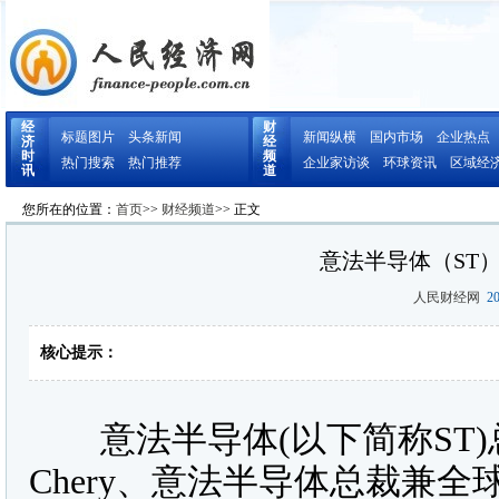
经
财
标题图片
头条新闻
新闻纵横
国内市场
企业热点
济
经
时
频
热门搜索
热门推荐
企业家访谈
环球资讯
区域经
讯
道
您所在的位置：
首页
>>
财经频道
>> 正文
意法半导体（ST
人民财经网
20
核心提示：
意法半导体(以下简称ST)总裁
Chery、意法半导体总裁兼全球市