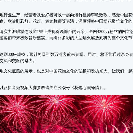
行业生产、经营者及爱好者可以一起向爆竹祖师李畋致敬，感受中国花
食、欣赏到彩灯、花灯、舞龙舞狮等表演，深度领略中国烟花爆竹文化的
力派唱将连续6年登上央视春晚舞台的云朵、全网4200万粉丝的网红
游客们带来极致音乐盛宴。而绚丽多彩的大型焰火燃放则将为整个文化节
300w规模，预计将吸引数万游客前来参观。届时，您还能通过亲身参
交流和交融的魅力。
化底蕴的展示，也是对中国花炮文化的弘扬和发扬光大。让我们一起期待
及抖音短视频大赛参赛请关注公众号《花炮心演绎情》。