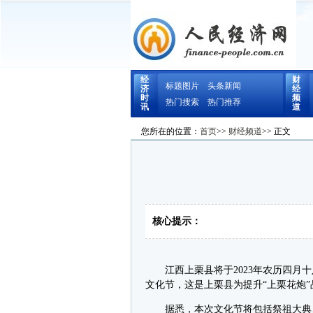
经
财
标题图片
头条新闻
济
经
时
频
热门搜索
热门推荐
讯
道
您所在的位置：
首页
>>
财经频道
>> 正文
核心提示：
江西上栗县将于2023年农历四月十
文化节，这是上栗县为提升“上栗花炮
据悉，本次文化节将包括祭祖大典、