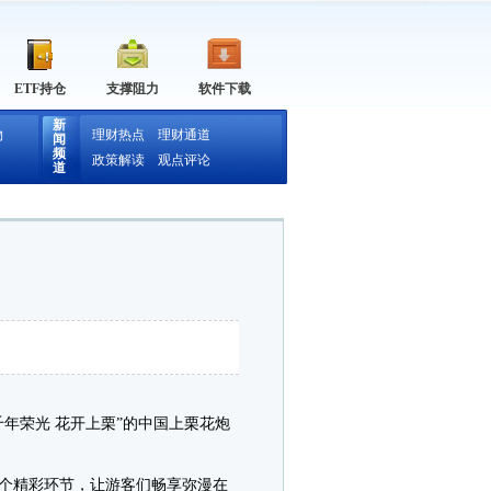
ETF持仓
支撑阻力
软件下载
新
物
理财热点
理财通道
闻
频
政策解读
观点评论
道
年荣光 花开上栗”的中国上栗花炮
个精彩环节，让游客们畅享弥漫在