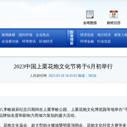
全球股指
财经日历
投
新闻纵横
国内市场
企业热点
经济信息
地方经济
财富人
资
理
企业家访谈
环球资讯
区域经济
环球金融
行业信息
财
2023中国上栗花炮文化节将于6月初举行
人民财经网
2023-05-18 16:45:02 阅读：
583
次
八李畋诞辰纪念日期间在上栗李畋公园、上栗花炮文化博览园等地举办“千
”品牌知名度和影响力而倾力策划的盛大活动。
花炮文化庙会、超大型焰火燃放暨明星演唱会、花炮文化抖音大赛等多