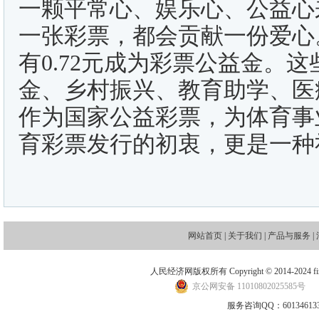
一颗平常心、娱乐心、公益心
一张彩票，都会贡献一份爱心
有0.72元成为彩票公益金。
金、乡村振兴、教育助学、医
作为国家公益彩票，为体育事
育彩票发行的初衷，更是一种
网站首页
|
关于我们
|
产品与服务
|
人民经济网版权所有 Copyright © 2014-2024 financ
京公网安备 11010802025585号
地
服务咨询QQ：601346133