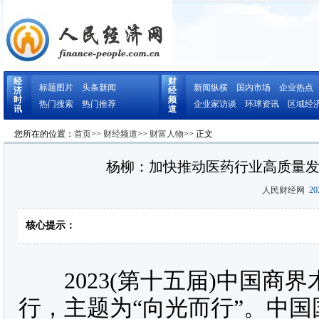
经
财
标题图片
头条新闻
新闻纵横
国内市场
企业热点
济
经
时
频
热门搜索
热门推荐
企业家访谈
环球资讯
区域经
讯
道
您所在的位置：
首页
>>
财经频道
>>
财富人物
>> 正文
杨柳：加快推动医药行业高质量
人民财经网
202
核心提示：
2023(第十五届)中国商界木
行，主题为“向光而行”。中