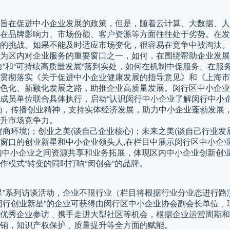
旨在促进中小企业发展的政策，但是，随着云计算、大数据、人
在品牌影响力、市场份额、客户资源等方面往往处于劣势。在发
的挑战。如果不能及时适应市场变化，很容易在竞争中被淘汰。
为区内对企业服务的重要窗口之一，如何，在围绕帮助企业发展
力”和“可持续高质量发展”落到实处，如何在机制中促服务、在服
贯彻落实《关于促进中小企业健康发展的指导意见》和《上海市
色化、新颖化发展之路，助推企业高质量发展。闵行区中小企业
成员单位联合具体执行，启动“认识闵行中小企业了解闵行中小企业
动，传播创业精神，支持实体经济发展，助力中小企业蓬勃发展
升市场竞争力。
商环境)；创业之美(谈自己企业核心)；未来之美(谈自己行业发
窗口的创业新星和中小企业领头人,在栏目中展示闵行区中小企
内中小企业之间资源共享和业务拓展，体现区内中小企业创新创业
作模式”转变的同时打响“闵创会”的品牌。
星”系列访谈活动，企业不限行业（栏目将根据行业分业态进行路
闵行创业新星”的企业可获得由闵行区中小企业协会副会长单位﹑
优秀企业参访﹑携手走进大型社区等机会，根据企业运营周期和
销，知识产权保护﹑质量提升等全方面的赋能。