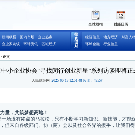
全球股指
财经日历
投
新闻纵横
国内市场
企业热点
经济信息
地方经济
财富人
资
理
企业家访谈
环球资讯
区域经济
环球金融
行业信息
财
> 正文
区中小企业协会“寻找闵行创业新星”系列访谈即将正
人民财经网
2025-06-13 12:51:48 阅读：
495
次
力量，共筑梦想高地！
是一场没有终点的马拉松，只有不断学习新知识、新技能，才能
，但来自各级部门、协（商）会以及社会各界的援手，让我们得