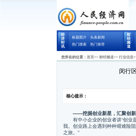
经
财
标题图片
头条新闻
济
经
时
频
热门搜索
热门推荐
讯
道
您所在的位置：
首页
>>
财经频道
>>
行业信息
>
闵行
核心提示：
——
挖掘创业新星，汇聚创新
有中小企业的创业者讲“创业
我。创业路上会遇到种种艰难险阻
之旅。”