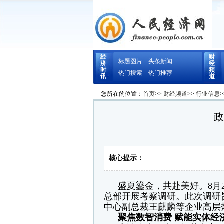
经
财
标题图片
头条新闻
济
经
时
频
热门搜索
热门推荐
讯
道
您所在的位置：
首页
>>
财经频道
>>
行业信息
>
政
核心提示：
盛夏鎏金，共赴美好。8月
总部开展考察调研。此次调研
中心副总裁王麒麟等企业高层
聚焦数智消费 赋能实体经