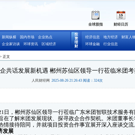
全球股指
财经日历
投
新闻纵横
国内市场
企业热点
经济信息
地方经济
财富人
资
理
企业家访谈
环球资讯
区域经济
环球金融
行业信息
财
> 正文
企共话发展新机遇 郴州苏仙区领导一行莅临米团考
人民财经网
2025-08-26 21:26:43 阅读：
324
次
21日，郴州苏仙区领导一行莅临广东米团智联技术服务有
旨在了解米团发展现状、探寻政企合作契机。米团董事长
热情接待陪同，并就项目投资合作事宜展开深入座谈交流
济发展