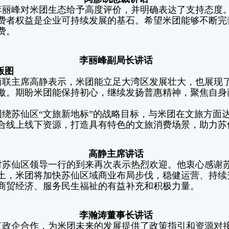
李丽峰对米团生态给予高度评价，并明确表达了支持态度
费者权益是企业可持续发展的基石。希望米团能够不断完
费。
李丽峰副局长讲话
版图
商联主席高静表示，米团能立足大湾区发展壮大，也展现
傲。期盼米团能保持初心，继续发扬普惠精神，聚焦自身
绕苏仙区“文旅新地标”的战略目标，与米团在文旅方面
合线上线下资源，打造具有特色的文旅消费场景，助力苏
高静主席讲话
对苏仙区领导一行的到来再次表示热烈欢迎。他衷心感谢
土，米团将加快苏仙区域商业布局步伐，稳健运营、持续
商贸经济、服务民生福祉的有益补充和积极力量。
李瀚涛董事长讲话
了政企合作，为米团未来的发展提供了政策指引和资源对