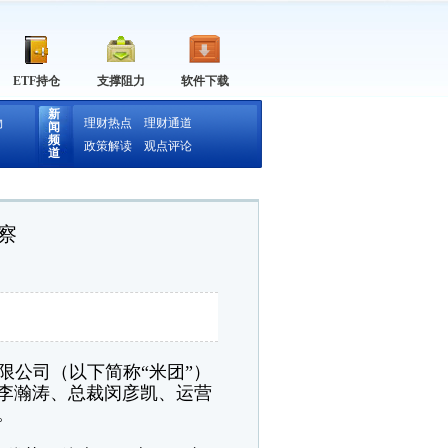
ETF持仓
支撑阻力
软件下载
新
物
理财热点
理财通道
闻
频
政策解读
观点评论
道
察
限公司（以下简称“米团”）
李瀚涛、总裁闵彦凯、运营
。