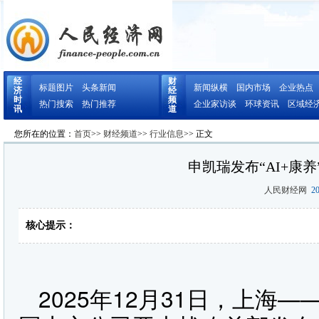
经
财
标题图片
头条新闻
新闻纵横
国内市场
企业热点
济
经
时
频
热门搜索
热门推荐
企业家访谈
环球资讯
区域经
讯
道
您所在的位置：
首页
>>
财经频道
>>
行业信息
>> 正文
申凯瑞发布“AI+康
人民财经网
20
核心提示：
2025年12月31日，上海