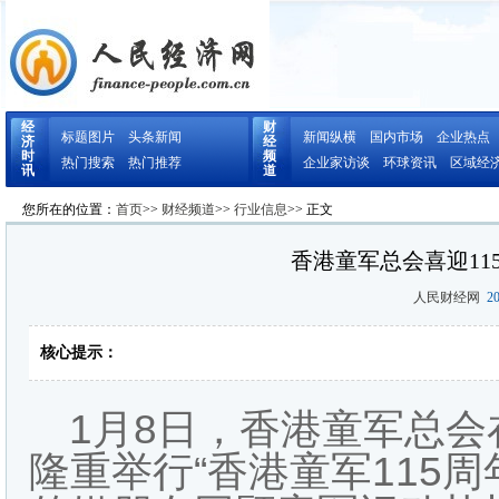
经
财
标题图片
头条新闻
新闻纵横
国内市场
企业热点
济
经
时
频
热门搜索
热门推荐
企业家访谈
环球资讯
区域经
讯
道
您所在的位置：
首页
>>
财经频道
>>
行业信息
>> 正文
香港童军总会喜迎11
人民财经网
20
核心提示：
1月8日，香港童军总
隆重举行“香港童军115