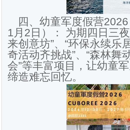
四、幼童军度假营2026（
1月2日）： 为期四日三
来创意坊”、“环保永续乐居
奇活动齐挑战”、“森林舞
会”等丰富项目，让幼童
缔造难忘回忆。