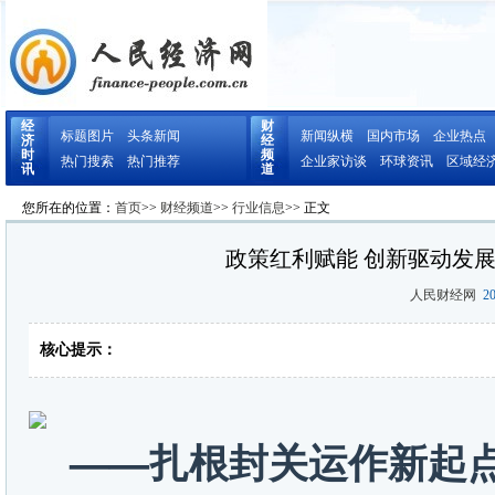
经
财
标题图片
头条新闻
新闻纵横
国内市场
企业热点
济
经
时
频
热门搜索
热门推荐
企业家访谈
环球资讯
区域经
讯
道
您所在的位置：
首页
>>
财经频道
>>
行业信息
>> 正文
政策红利赋能 创新驱动发
人民财经网
20
核心提示：
——扎根封关运作新起点