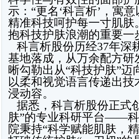
示：“更名‘科言析’，寓
精准科技呵护每一寸肌肤
抱科技护肤浪潮的重要一
科言析股份历经37年深耕
基地落成，从万余配方研
晰勾勒出从“科技护肤”迈
以柔和视觉语言传递出技
浸动容。
据悉，科言析股份正式
肤”的专业科研平台——
院秉持“科学赋能肌肤，