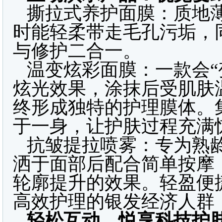
撕拉式养护面膜：质地
时能轻柔带走毛孔污垢，
与修护二合一。
温变炫彩面膜：一款会“
炫光效果，涂抹后受肌肤
终形成独特的护理膜体。
于一身，让护肤过程充满
抗皱提拉喷雾：专为熟
洒于面部后配合简单按摩
轮廓提升的效果。轻盈便
高效护理的银发经济人群
轻松互动，悦享科技护