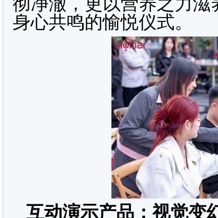
彻净澈，更以营养之力滋
身心共鸣的愉悦仪式。
互动演示产品：视觉变