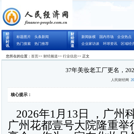
经
财
标题图片
头条新闻
新闻纵横
国内市场
企业热点
济
经
时
频
热门搜索
热门推荐
企业家访谈
环球资讯
区域经
讯
道
您所在的位置：
首页
>>
财经频道
>>
行业信息
>> 正文
37年美妆老工厂更名，2
人民财经网
20
核心提示：
2026年1月13日 ，
广州花都壹号大院隆重举行