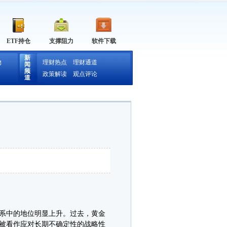
ETF持仓
支撑阻力
软件下载
新
物
理财热点
理财通道
闻
频
政策解读
观点评论
道
系中的地位明显上升。过去，黄金
被看作应对长期不确定性的战略性