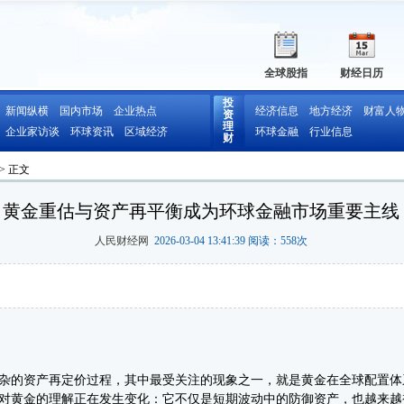
全球股指
财经日历
投
新闻纵横
国内市场
企业热点
经济信息
地方经济
财富人
资
理
企业家访谈
环球资讯
区域经济
环球金融
行业信息
财
> 正文
黄金重估与资产再平衡成为环球金融市场重要主线
人民财经网
2026-03-04 13:41:39 阅读：
558
次
的资产再定价过程，其中最受关注的现象之一，就是黄金在全球配置体
对黄金的理解正在发生变化：它不仅是短期波动中的防御资产，也越来越