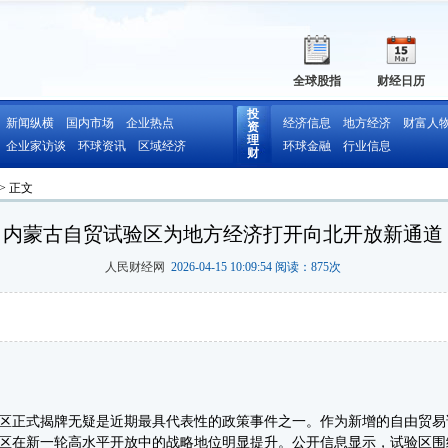
全球股指
财经日历
投
新闻纵横
国内市场
企业热点
经济信息
地方经济
财富人
资
理
企业家访谈
环球资讯
区域经济
环球金融
行业信息
财
> 正文
内蒙古自贸试验区为地方经济打开向北开放新通道
人民财经网
2026-04-15 10:09:54 阅读：
875
次
正式揭牌无疑是近期最具代表性的政策事件之一。作为新增的自由贸易
区在新一轮高水平开放中的战略地位明显提升。公开信息显示，试验区围