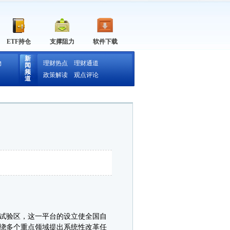
ETF持仓
支撑阻力
软件下载
新
物
理财热点
理财通道
闻
频
政策解读
观点评论
道
试验区，这一平台的设立使全国自
绕多个重点领域提出系统性改革任