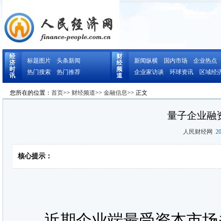
经
财
标题图片
头条新闻
新闻纵横
国内市场
企业热点
济
经
时
频
热门搜索
热门推荐
企业家访谈
环球资讯
区域经
讯
道
您所在的位置：
首页
>>
财经频道
>>
金融信息
>> 正文
量子企业融
人民财经网
20
核心提示：
近期企业端最受资本市场关