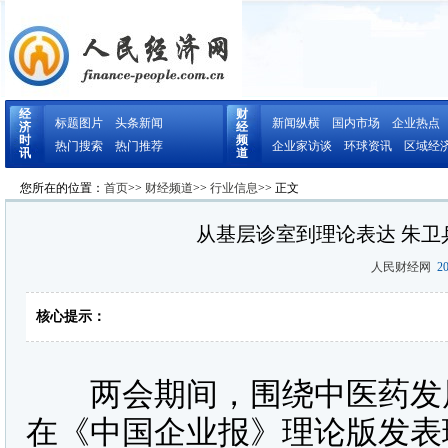
经
财
标题图片
头条新闻
新闻纵横
国内市场
企业热点
济
经
时
频
热门搜索
热门推荐
企业家访谈
环球资讯
区域经
讯
道
您所在的位置：
首页
>>
财经频道
>>
行业信息
>> 正文
从基层诊室到理论表达 朱
人民财经网
20
核心提示：
两会期间，围绕中医药发展
在《中国企业报》理论版发表