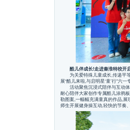
酷儿伴成长!走进秦淮特校开启
为关爱特殊儿童成长,传递平
展“酷儿来啦,与启明星‘童’行”
活动聚焦沉浸式陪伴与互动体
耐心陪伴大家创作专属酷儿涂鸦板
勒图案,一幅幅充满童真的作品,展
师生开展健身操互动,轻快的节奏