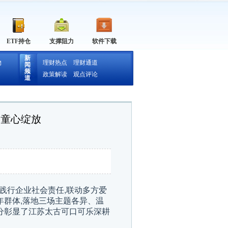
ETF持仓
支撑阻力
软件下载
新
物
理财热点
理财通道
闻
频
政策解读
观点评论
道
护童心绽放
极践行企业社会责任,联动多方爱
年群体,落地三场主题各异、温
分彰显了江苏太古可口可乐深耕