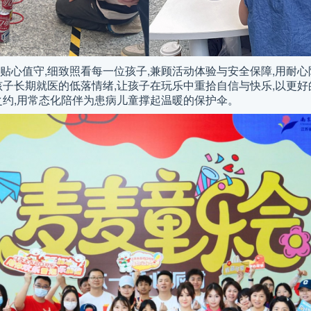
贴心值守,细致照看每一位孩子,兼顾活动体验与安全保障,用耐
孩子长期就医的低落情绪,让孩子在玩乐中重拾自信与快乐,以更好
之约,用常态化陪伴为患病儿童撑起温暖的保护伞。