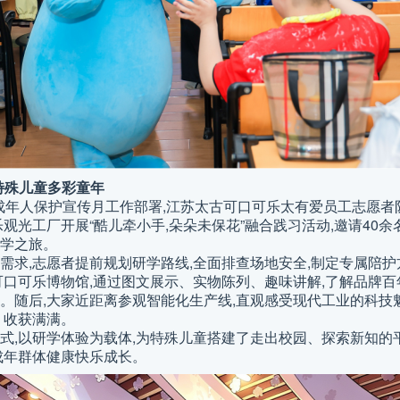
特殊
儿童多彩童年
未成年人保护宣传月工作部署,江苏太古可口可乐太有爱员工志愿
观光工厂开展“酷儿牵小手,朵朵未保花”融合践习活动,邀请40余
学之旅。
需求,志愿者提前规划研学路线,全面排查场地安全,制定专属陪护
可口可乐博物馆,通过图文展示、实物陈列、趣味讲解,了解品牌百
。随后,大家近距离参观智能化生产线,直观感受现代工业的科技
、收获满满。
式,以研学体验为载体,为特殊儿童搭建了走出校园、探索新知的
成年群体健康快乐成长。