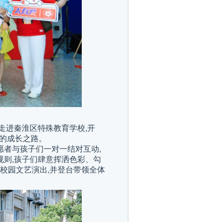
走进秦淮区特殊教育学校,开
童的成长之路。
愿者与孩子们一对一结对互动,
规则,孩子们肆意挥洒色彩、勾
串校园文艺演出,并登台带领全体