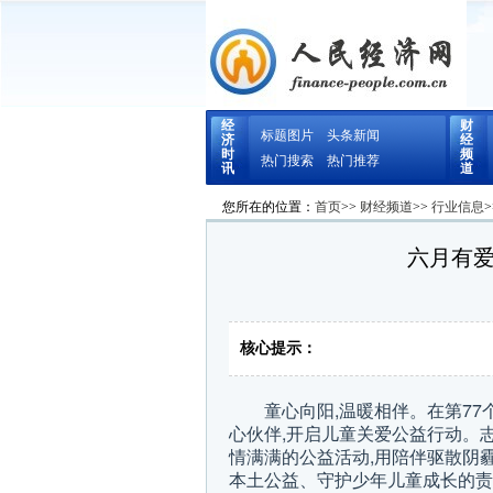
经
财
标题图片
头条新闻
济
经
时
频
热门搜索
热门推荐
讯
道
您所在的位置：
首页
>>
财经频道
>>
行业信息
>
​ 六月
核心提示：
童心向阳,温暖相伴。在第77
心伙伴,开启儿童关爱公益行动。
情满满的公益活动,用陪伴驱散阴
本土公益、守护少年儿童成长的责