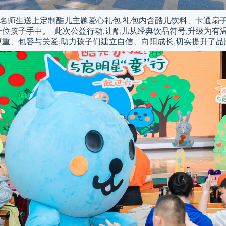
50名师生送上定制酷儿主题爱心礼包,礼包内含酷儿饮料、卡通扇
一位孩子手中。 此次公益行动,让酷儿从经典饮品符号,升级为有
尊重、包容与关爱,助力孩子们建立自信、向阳成长,切实提升了