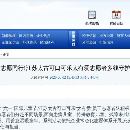
全球股指
财经日历
投
新闻纵横
国内市场
企业热点
经济信息
地方经济
财富人
资
理
企业家访谈
环球资讯
区域经济
环球金融
行业信息
财
> 正文
有爱志愿同行!江苏太古可口可乐太有爱志愿者多线守
人民财经网
2026-06-02 19:40:33 阅读：
445
次
个“六一”国际儿童节,江苏太古可口可乐“太有爱”员工志愿者队积
志愿者们分赴不同场景,面向患病儿童、特殊教育儿童、残障未成
霾、用善意温暖童年。系列活动依托企业常态化志愿体系开展,充
任与担当。