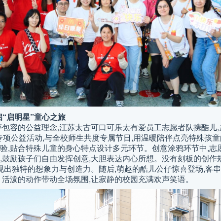
“启明星”童心之旅
等包容的公益理念,江苏太古可口可乐太有爱员工志愿者队携酷儿,
六一专项公益活动,与全校师生共度专属节日,用温暖陪伴点亮特殊孩
验,贴合特殊儿童的身心特点设计多元环节。创意涂鸦环节中,志
,鼓励孩子们自由发挥创意,大胆表达内心所想。没有刻板的创作
现出独特的想象力与创造力。随后,萌趣的酷儿公仔惊喜登场,客
、活泼的动作带动全场氛围,让寂静的校园充满欢声笑语。