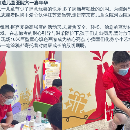
打造儿童医院六一嘉年华
六一儿童节少了肆意玩耍的快乐,多了病痛与独处的沉闷。为缓解
工志愿者队携手爱心伙伴江苏麦当劳,走进南京市儿童医院河西院
氛围,摒弃复杂高强度的活动形式,聚焦安全、轻松、治愈的互动
戏。在志愿者的耐心引导与温柔陪护下,孩子们走出病房,暂时放
现场10米巨型童心填色画卷成为核心亮点,小病童们化身小小艺术
每一笔涂鸦都寄托着对健康成长的殷切期盼。