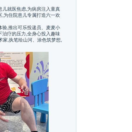
患儿就医焦虑,为病房注入童真
区,为住院患儿专属打造六一欢
体验,推出可乐投递员、麦麦小
下治疗的压力,全身心投入趣味
家,执笔绘山河、涂色筑梦想,